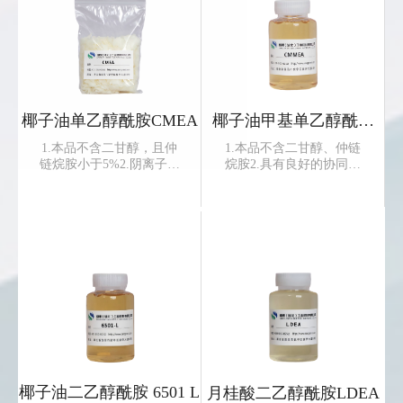
椰子油单乙醇酰胺CMEA
椰子油甲基单乙醇酰胺
CMMEA
1.本品不含二甘醇，且仲
1.本品不含二甘醇、仲链
链烷胺小于5%2.阴离子、
烷胺2.具有良好的协同增
阳离子、两型表面活性剂
粘作用、良好的起泡性和
相容性好3.具有抗静电、
稳泡性3.即使在含油脂较
防锈、防腐蚀等性能4.刺
高的体系中，亦有良好的
激性低、无毒性，是制备
增粘效果4.可以替代6501
温和婴儿香波、婴儿泡沫
及CMEA，消除二乙醇胺
浴、婴儿护肤产品的主要
对人体带来的危害同时具
成分5.自带珠...
有很好的性...
椰子油二乙醇酰胺 6501 L
月桂酸二乙醇酰胺LDEA